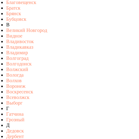
Благовещенск
Братск
Брянск
Бубцовск
В
Великий Новгород
Видное
Владивосток
Владикавказ
Владимир
Волгоград
Волгодонск
Волжский
Вологда
Волхов
Воронеж
Воскресенск
Всеволжск
Выборг
Г
Гатчина
Грозный
Д
Дедовск
Дербент