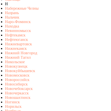
Н
Набережные Челны
Назрань
Нальчик
Наро-Фоминск
Находка
Невинномысск
Нефтекамск
Нефтеюганск
Нижневартовск
Нижнекамск
Нижний Новгород
Нижний Тагил
Никольское
Новокузнецк
Новокуйбышевск
Новомосковск
Новороссийск
Новосибирск
Новочебоксарск
Новочеркасск
Новошахтинск
Ногинск
Норильск
Ноябрьск