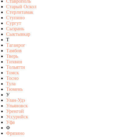
Ставрополь
Старый Оскол
Стерлитамак
Ступино
Сургут
Сызрань
Сыктывкар
Т
Таганрог
Тамбов
Тверь
Тихвин
Тольятти
Томск
Тосно
Тула
Тюмень
У
Улан-Удэ
Ульяновск
Уренгой
Уссурийск
Уфа
Ф
Фрязино