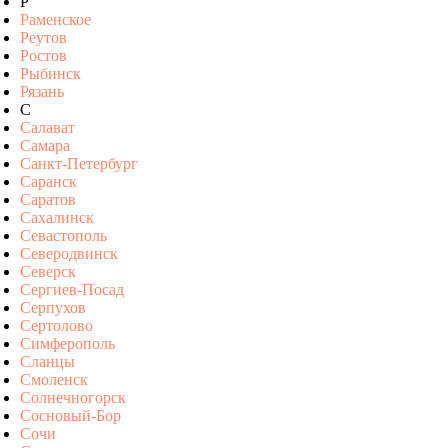
Р
Раменское
Реутов
Ростов
Рыбинск
Рязань
С
Салават
Самара
Санкт-Петербург
Саранск
Саратов
Сахалинск
Севастополь
Северодвинск
Северск
Сергиев-Посад
Серпухов
Сертолово
Симферополь
Сланцы
Смоленск
Солнечногорск
Сосновый-Бор
Сочи