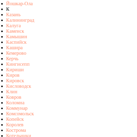
Йошкар-Ола
К
Казань
Калининград
Калуга
Каменск
Камышин
Каспийск
Кашира
Кемерово
Керчь
Кингисепп
Кириши
Киров
Кировск
Кисловодск
Клин
Ковров
Коломна
Коммунар
Комсомольск
Копейск
Королев
Кострома
Котельники