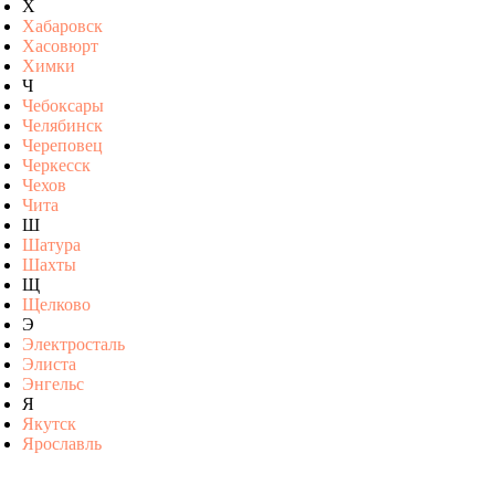
Х
Хабаровск
Хасовюрт
Химки
Ч
Чебоксары
Челябинск
Череповец
Черкесск
Чехов
Чита
Ш
Шатура
Шахты
Щ
Щелково
Э
Электросталь
Элиста
Энгельс
Я
Якутск
Ярославль