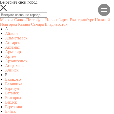
Выберите свой город
Москва
Санкт-Петербург
Новосибирск
Екатеринбург
Нижний
Новгород
Казань
Самара
Владивосток
А
Абакан
Альметьевск
Ангарск
Арзамас
Армавир
Артем
Архангельск
Астрахань
Ачинск
Б
Балаково
Балашиха
Барнаул
Батайск
Белгород
Бердск
Березники
Бийск