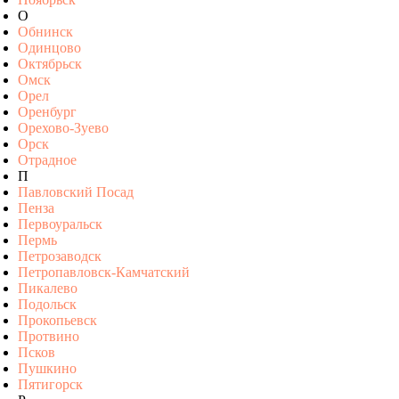
О
Обнинск
Одинцово
Октябрьск
Омск
Орел
Оренбург
Орехово-Зуево
Орск
Отрадное
П
Павловский Посад
Пенза
Первоуральск
Пермь
Петрозаводск
Петропавловск-Камчатский
Пикалево
Подольск
Прокопьевск
Протвино
Псков
Пушкино
Пятигорск