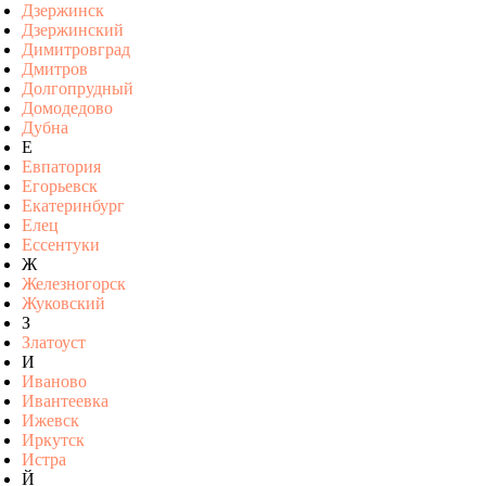
Дзержинск
Дзержинский
Димитровград
Дмитров
Долгопрудный
Домодедово
Дубна
Е
Евпатория
Егорьевск
Екатеринбург
Елец
Ессентуки
Ж
Железногорск
Жуковский
З
Златоуст
И
Иваново
Ивантеевка
Ижевск
Иркутск
Истра
Й