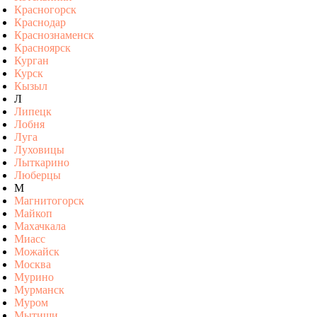
Красногорск
Краснодар
Краснознаменск
Красноярск
Курган
Курск
Кызыл
Л
Липецк
Лобня
Луга
Луховицы
Лыткарино
Люберцы
М
Магнитогорск
Майкоп
Махачкала
Миасс
Можайск
Москва
Мурино
Мурманск
Муром
Мытищи